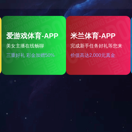
KAIYUN开云·官方版在
线入口-KAIYUN(中国)
参数规格