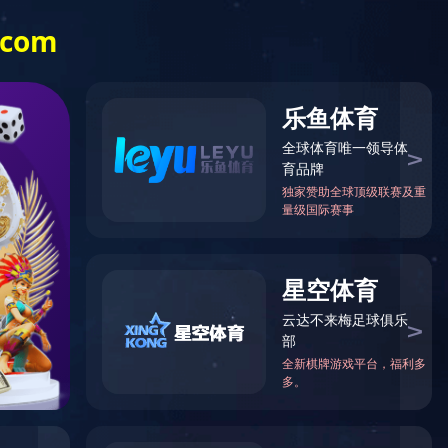
0571-88113226
服务热线：
iyun开云·官方版在线入
搜
English

kaiyun(中国)
索