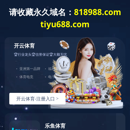
kaiyun开云官方在线入口
搜索
