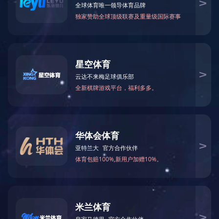
异径四通
结构图：