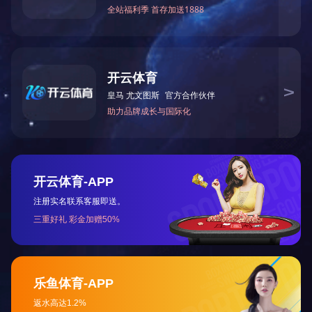
Φ40
49
Φ50
60
Φ63
73
Φ75
87
Φ90
104
Φ110
126
Φ140
161
Φ160
184
Φ200
228
Φ225
252
Φ250
280
Φ280
312
Φ315
345
Φ355
393
Φ400
440