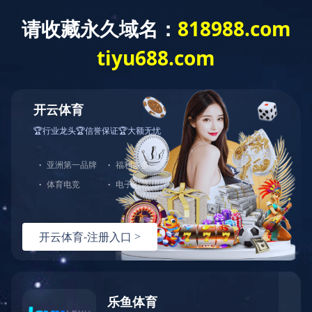
kaiyun开云官方在线入口
搜索

沃德塑胶
水是生命之源，
Kaiyun开云·官方
有了水，梦想得以启航
版在线入口-
kaiyun(中国)