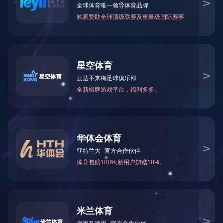
45°弯头
结构图：